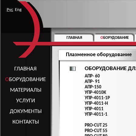
Рус
Eng
ГЛАВНАЯ
О
БОРУДОВАНИЕ
Плазменное оборудование
ОБОРУДОВАНИЕ ДЛ
ГЛАВНАЯ
АПР- 60
О
БОРУДОВАНИЕ
АПР- 91
АПР-150
МАТЕРИАЛЫ
УПР-4010К
УПР-4011-1Р
УСЛУГИ
УПР-4011-Н
УПР-4011
ДОКУМЕНТЫ
УПР-4011-1
КОНТАКТЫ
PRO-CUT 25
PRO-CUT 55